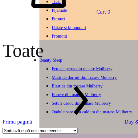
Toate
Pijamale
Cart
0
Furouri
Halate si kimonouri
Promotii
Toate
Beauty Sleep
Fete de perna din matase Mulberry
Masti de dormit din matase Mulberry
Elastice din matase Mulberry
Bonete din matase Mulberry
Seturi cadou din matase Mulberry
Ondulatoare fara caldura din matase Mulberry
Prima pagină
Day &