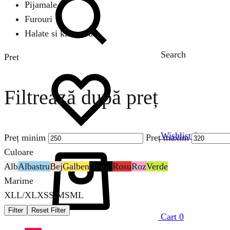
Pijamale
Furouri
Halate si kimonouri
Search
Pret
Filtrează după preț
Wishlist
0
Preț minim
Preț maxim
Culoare
Alb
Albastru
Bej
Galben
Negru
Rosu
Roz
Verde
Marime
XL
L/XL
XS
S/M
S
M
L
Filter
Reset Filter
Cart
0