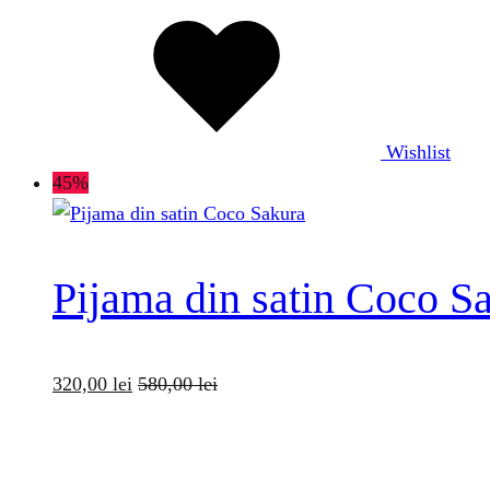
Wishlist
45%
Pijama din satin Coco S
320,00
lei
580,00
lei