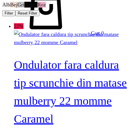
Alb
Bej
Gri
Negru
Roz
Filter
Reset Filter
22%
Cart
0
Ondulator fara caldura
tip scrunchie din matase
mulberry 22 momme
Caramel