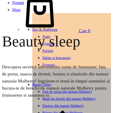
Noutati
Shop
Day & Nightwear
Cart
0
Beauty sleep
Toate
Pijamale
Furouri
Halate si kimonouri
Promotii
Descopera secretul adevaratului somn de frumusete: fata
de perna, masca de dormit, boneta si elasticele din matase
naturala Mulberry! Ingrijeste-ti tenul in timpul somnului si
Beauty Sleep
bucura-te de beneficiile matasii naturale Mulberry pentru
Fete de perna din matase Mulberry
frumusetea si sanatatea ta.
Masti de dormit din matase Mulberry
Elastice din matase Mulberry
Bonete din matase Mulberry