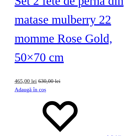
Set 2 fete de perna din
matase mulberry 22
momme Rose Gold,
50×70 cm
465,00
lei
630,00
lei
Adaugă în coș