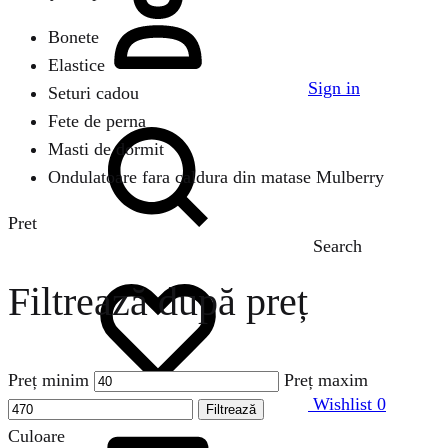
Bonete
Elastice
Sign in
Seturi cadou
Fete de perna
Masti de dormit
Ondulatoare fara caldura din matase Mulberry
Pret
Search
Filtrează după preț
Preț minim
Preț maxim
Wishlist
0
Filtrează
Culoare