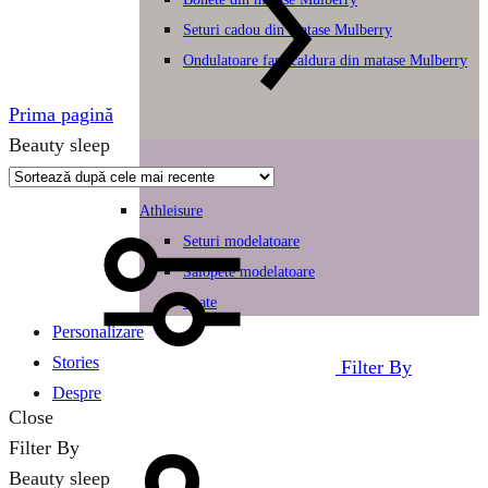
Seturi cadou din matase Mulberry
Ondulatoare fara caldura din matase Mulberry
Prima pagină
Beauty sleep
Athleisure
Seturi modelatoare
Salopete modelatoare
Toate
Personalizare
Stories
Filter By
Despre
Close
Filter By
Beauty sleep