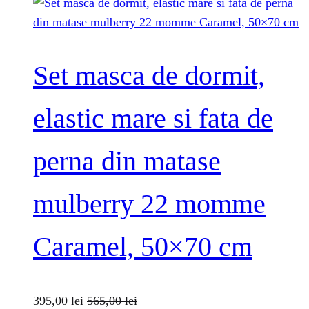
Set masca de dormit,
elastic mare si fata de
perna din matase
mulberry 22 momme
Caramel, 50×70 cm
395,00
lei
565,00
lei