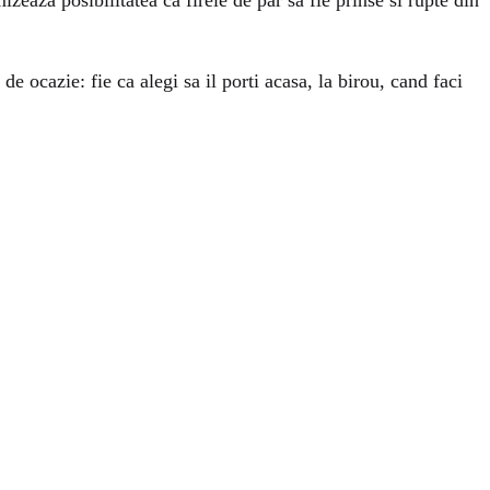
eaza posibilitatea ca firele de par sa fie prinse si rupte din
de ocazie: fie ca alegi sa il porti acasa, la birou, cand faci