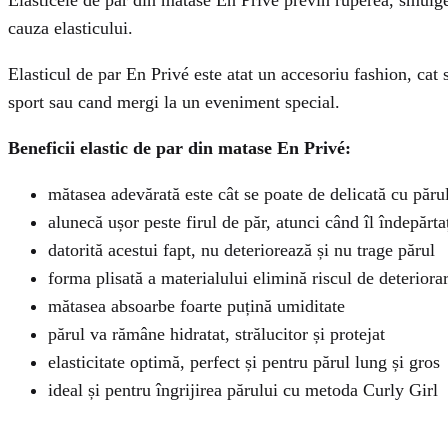
Elasticele de par din matase En Privé previn ruperea, smulger
cauza elasticului.
Elasticul de par En Privé este atat un accesoriu fashion, cat si
sport sau cand mergi la un eveniment special.
Beneficii elastic de par din matase En Privé:
mătasea adevărată este cât se poate de delicată cu păru
alunecă ușor peste firul de păr, atunci când îl îndepărta
datorită acestui fapt, nu deteriorează și nu trage părul
forma plisată a materialului elimină riscul de deteriorar
mătasea absoarbe foarte puțină umiditate
părul va rămâne hidratat, strălucitor și protejat
elasticitate optimă, perfect și pentru părul lung și gros
ideal și pentru îngrijirea părului cu metoda Curly Girl