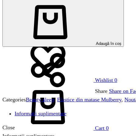
Search
Adaugă în coș
Wishlist
0
Share
Share on F
Categories
Beauty sleep
,
Elastice din matase Mulberry
,
Nout
Informații suplimentare
Close
Cart
0