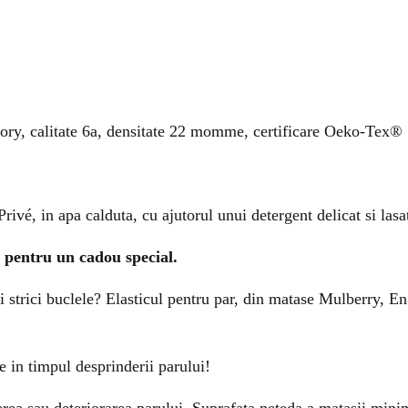
vory, calitate 6a, densitate 22 momme, certificare Oeko-Tex®
ivé, in apa calduta, cu ajutorul unui detergent delicat si lasat
 pentru un cadou special.
iti strici buclele? Elasticul pentru par, din matase Mulberry, En
e in timpul desprinderii parului!