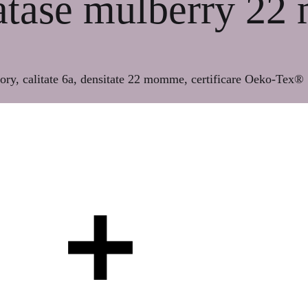
matase mulberry 2
vory, calitate 6a, densitate 22 momme, certificare Oeko-Tex®