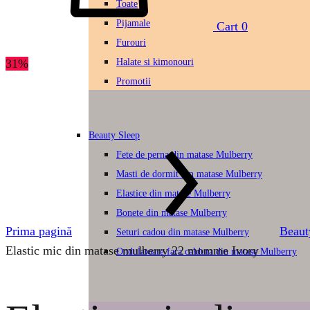
Toate
Pijamale
Cart
0
Furouri
31%
Halate si kimonouri
Promotii
Beauty Sleep
Fete de perna din matase Mulberry
Masti de dormit din matase Mulberry
Elastice din matase Mulberry
Bonete din matase Mulberry
Prima pagină
Beaut
Seturi cadou din matase Mulberry
Elastic mic din matase mulberry 22 momme Ivory
Ondulatoare fara caldura din matase Mulberry