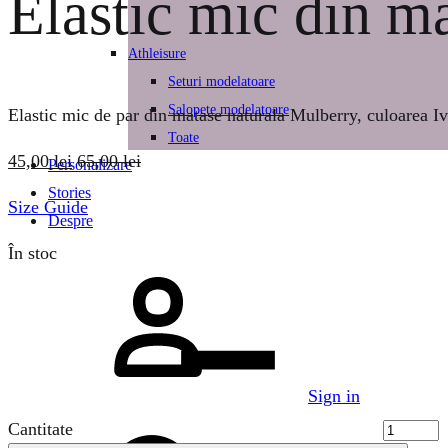
Elastic mic din 
Athleisure
Seturi modelatoare
Salopete modelatoare
Elastic mic de par din matase naturala Mulberry, culoarea I
Toate
45,00
lei
65,00
lei
Personalizare
Stories
Size Guide
Despre
În stoc
Sign in
Cantitate