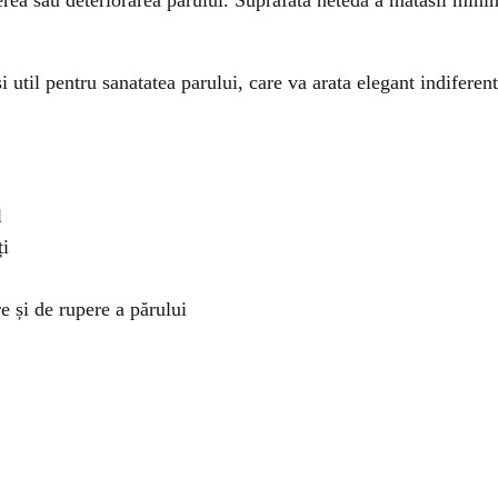
ea sau deteriorarea parului. Suprafata neteda a matasii minimiz
 util pentru sanatatea parului, care va arata elegant indiferent 
l
ți
e și de rupere a părului