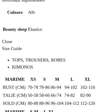
Informații suplimentare
Culoare
Alb
Beauty sleep
Elastice
Close
Size Guide
TOPS, TROUSERS, ROBES
KIMONOS
MARIME
XS
S
M
L
XL
BUST (CM)
70-78
78-86
86-94
94-102
102-110
TALIE (CM)
50-58
58-66
66-74
74-82
82-90
SOLD (CM)
80-88
88-96
96-104
104-112
112-120
MARIME
S-M
L-XL