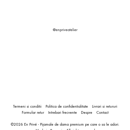
@enpriveatelier
Termeni si conditii
Politica de confidentialitate
Livrari si retururi
Formular retur
Intrebari frecvente
Despre
Contact
©2026 En Privé - Pijamale de dama premium pe care o sa le adori.