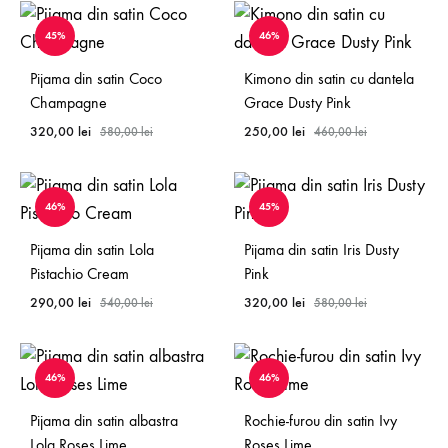
45%
46%
Pijama din satin Coco
Kimono din satin cu dantela
Champagne
Grace Dusty Pink
320,00
lei
250,00
lei
580,00
lei
460,00
lei
46%
45%
Pijama din satin Lola
Pijama din satin Iris Dusty
Pistachio Cream
Pink
290,00
lei
320,00
lei
540,00
lei
580,00
lei
46%
46%
Pijama din satin albastra
Rochie-furou din satin Ivy
Lola Roses Lime
Roses Lime