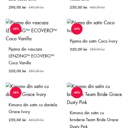
290,00
lei
250,00
lei
540,00
lei
460,00
lei
45%
45%
Pijama din satin Coco Ivory
Pijama din vascoza
320,00
lei
580,00
lei
LENZING™ ECOVERO™
Coco Vanilla
320,00
lei
580,00
lei
46%
46%
Kimono din satin cu dantela
Grace Ivory
Kimono din satin cu
broderie Team Bride Grace
250,00
lei
460,00
lei
Dusty Pink