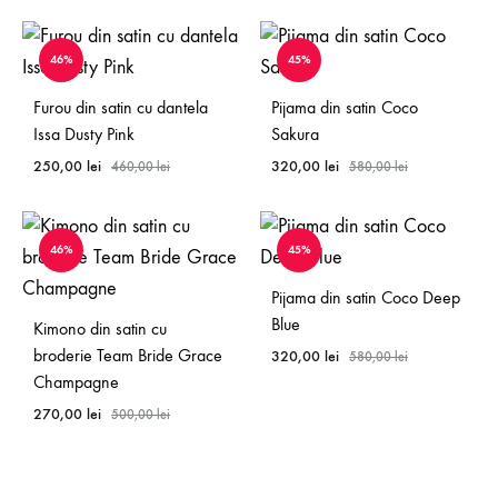
46%
45%
Furou din satin cu dantela
Pijama din satin Coco
Issa Dusty Pink
Sakura
250,00
lei
320,00
lei
460,00
lei
580,00
lei
46%
45%
Pijama din satin Coco Deep
Blue
Kimono din satin cu
broderie Team Bride Grace
320,00
lei
580,00
lei
Champagne
270,00
lei
500,00
lei