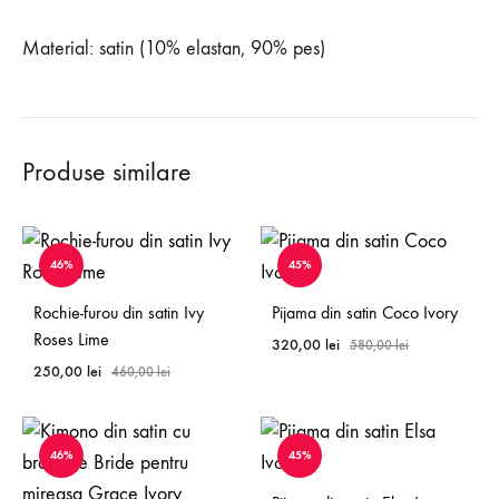
Material: satin (10% elastan, 90% pes)
Produse similare
46%
45%
Rochie-furou din satin Ivy
Pijama din satin Coco Ivory
Roses Lime
320,00
lei
580,00
lei
250,00
lei
460,00
lei
46%
45%