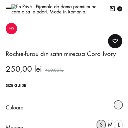
Cart
0
46%
Rochie-furou din satin mireasa Cora Ivory
250,00
lei
460,00
lei
SIZE GUIDE
Culoare
S
M
L
Marime