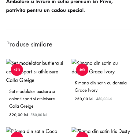
Ambalare si livrare in cutia premium En Privé,
potrivita pentru un cadou special.
Produse similare
45%
46%
Kimono din satin cu dantela
Grace Ivory
Set modelator bustiera si
colanti sport si athleisure
250,00
lei
460,00
lei
Calla Greige
320,00
lei
580,00
lei