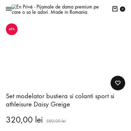
Cart
0
45%
Set modelator bustiera si colanti sport si
athleisure Daisy Greige
320,00
lei
580,00
lei