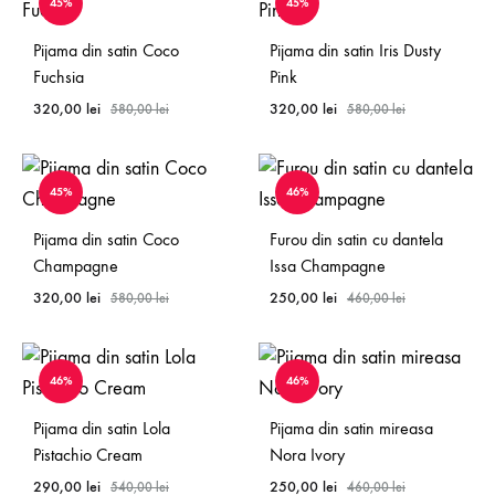
45%
45%
Pijama din satin Coco
Pijama din satin Iris Dusty
Fuchsia
Pink
320,00
lei
320,00
lei
580,00
lei
580,00
lei
45%
46%
Pijama din satin Coco
Furou din satin cu dantela
Champagne
Issa Champagne
320,00
lei
250,00
lei
580,00
lei
460,00
lei
46%
46%
Pijama din satin Lola
Pijama din satin mireasa
Pistachio Cream
Nora Ivory
290,00
lei
250,00
lei
540,00
lei
460,00
lei