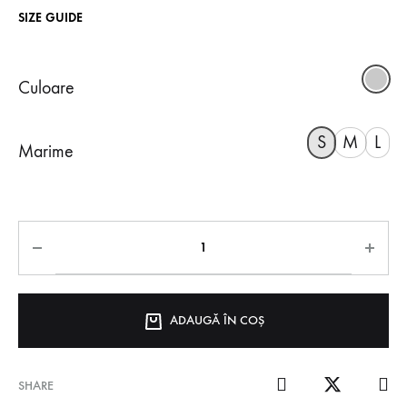
SIZE GUIDE
Culoare
S
M
L
Marime
ADAUGĂ ÎN COȘ
SHARE