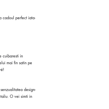
cadoul perfect iata-
 cuibaresti in
elui mai fin satin pe
vé!
senzualitatea design-
taliu. O vei simti in