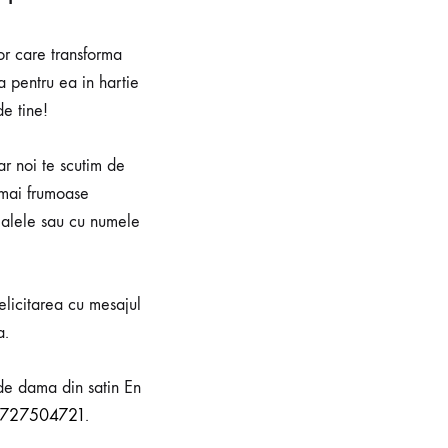
or care transforma
 pentru ea in hartie
de tine!
ar noi te scutim de
 mai frumoase
ialele sau cu numele
elicitarea cu mesajul
a.
de dama din satin En
727504721
.