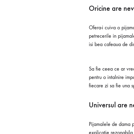
Oricine are nev
Ofera-i cuiva o pijam
petrecerile in pijamal
isi bea cafeaua de di
Sa fie ceea ce ar vre
pentru o intalnire imp
fiecare zi sa fie una 
Universul are 
Pijamalele de dama pr
explicatie rezonabila 