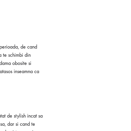
a perioada, de cand
 te schimbi din
 dama obosite si
matasos inseamna ca
at de stylish incat sa
sa, dar si cand te