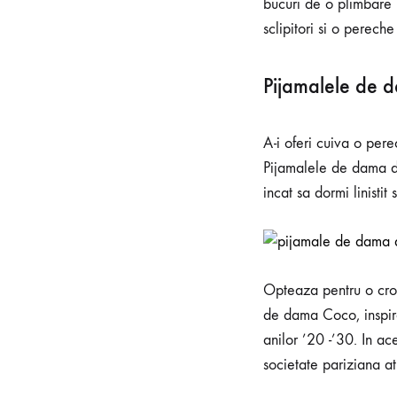
bucuri de o plimbare 
sclipitori si o perech
Pijamalele de d
A-i oferi cuiva o pe
Pijamalele de dama din
incat sa dormi linistit 
Opteaza pentru o croi
de dama Coco, inspira
anilor ’20 -’30. In a
societate pariziana at