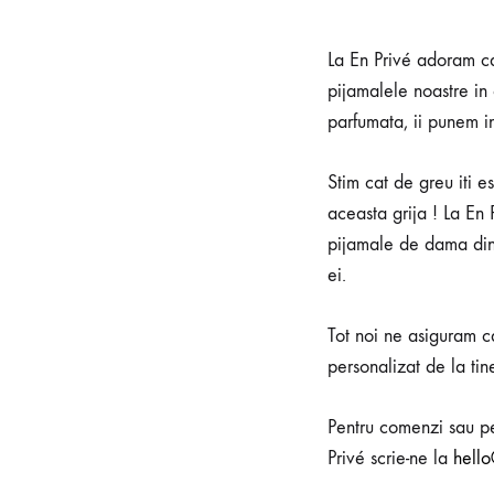
La En Privé adoram ca
pijamalele noastre i
parfumata, ii punem in
Stim cat de greu iti e
aceasta grija ! La En
pijamale de dama din 
ei.
Tot noi ne asiguram c
personalizat de la tin
Pentru comenzi sau pe
Privé scrie-ne la
hello