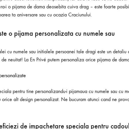
ra-i o pijama de dama deosebita cuiva drag – este foarte posibil
itoarea ta aniversare sau cu ocazia Craciunului.
este o pijama personalizata cu numele sau
lei cu numele sau initialele persoanei tale dragi este un detaliu
t de neuitat! La En Privé putem personaliza orice pijama de dama 
peciala pentru tine personalizandu-i pijamaua cu numele sau cu 
u orice alt design personalizat. Ne bucuram atunci cand ne prov
eficiezi de impachetare speciala pentru cadoul