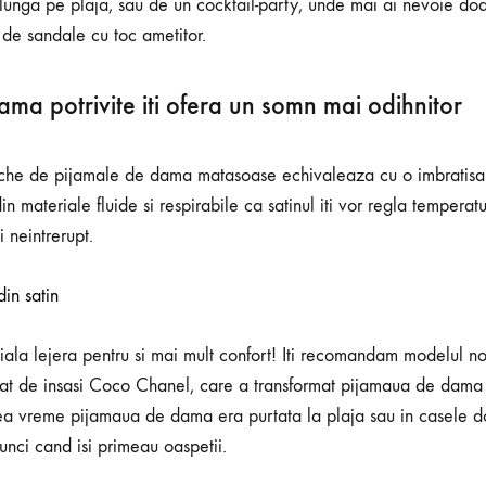
lunga pe plaja, sau de un cocktail-party, unde mai ai nevoie doa
e de sandale cu toc ametitor.
ama potrivite iti ofera un somn mai odihnitor
reche de pijamale de dama matasoase echivaleaza cu o imbratis
 materiale fluide si respirabile ca satinul iti vor regla temperatu
si neintrerupt.
ala lejera pentru si mai mult confort! Iti recomandam modelul no
t de insasi Coco Chanel, care a transformat pijamaua de dama i
cea vreme pijamaua de dama era purtata la plaja sau in casele d
unci cand isi primeau oaspetii.