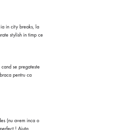
 in city breaks, la
ate stylish in timp ce
i cand se pregateste
imbraca pentru ca
 des (nu avem inca o
perfect ! Ajuta