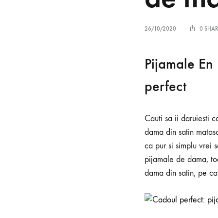
Made
in
Romania.
26/10/2020
0 SHAR
Pijamale En 
perfect
Cauti sa ii daruiesti
dama din satin mataso
ca pur si simplu vrei
pijamale de dama, toa
dama din satin, pe car