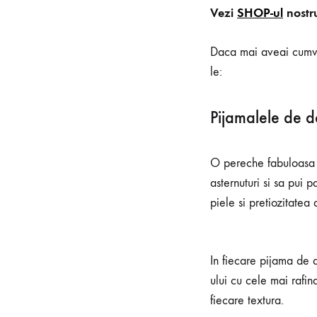
Vezi
SHOP-ul
nostr
Daca mai aveai cumva
le:
Pijamalele de d
O pereche fabuloasa de
asternuturi si sa pui p
piele si pretiozitatea
In fiecare pijama de
ului cu cele mai rafina
fiecare textura.