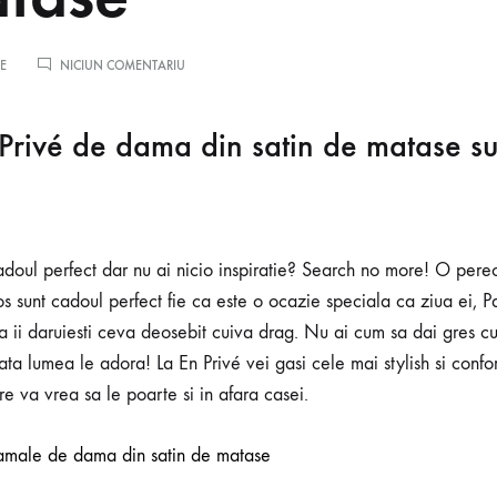
Ondulatoare fara caldura din matase Mulberry
LA
E
NICIUN COMENTARIU
CADOUL
PERFECT:
O
Privé de dama din satin de matase s
PERECHE
DE
PIJAMALE
DE
DAMA
DIN
SATIN
 cadoul perfect dar nu ai nicio inspiratie? Search no more! O per
DE
s sunt cadoul perfect fie ca este o ocazie speciala ca ziua ei, P
MATASE
 sa ii daruiesti ceva deosebit cuiva drag. Nu ai cum sa dai gres 
ta lumea le adora! La En Privé vei gasi cele mai stylish si confo
e va vrea sa le poarte si in afara casei.