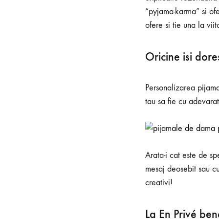
“pyjama-karma” si ofe
ofere si tie una la vi
Oricine isi dor
Personalizarea pijama
tau sa fie cu adevara
Arata-i cat este de s
mesaj deosebit sau c
creativi!
La En Privé ben