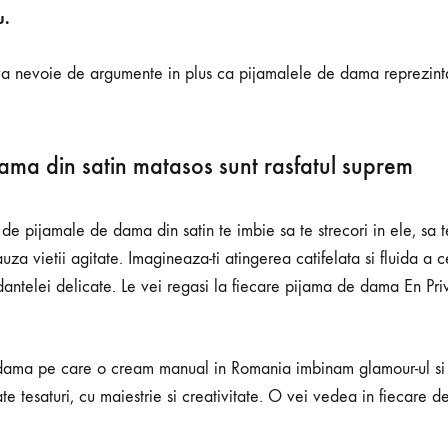
u.
 nevoie de argumente in plus ca pijamalele de dama reprezinta 
ama din satin matasos sunt rasfatul suprem
 pijamale de dama din satin te imbie sa te strecori in ele, sa te
auza vietii agitate. Imagineaza-ti atingerea catifelata si fluida a c
 dantelei delicate. Le vei regasi la fiecare pijama de dama En Pri
 dama pe care o cream manual in Romania imbinam glamour-ul si 
te tesaturi, cu maiestrie si creativitate. O vei vedea in fiecare de