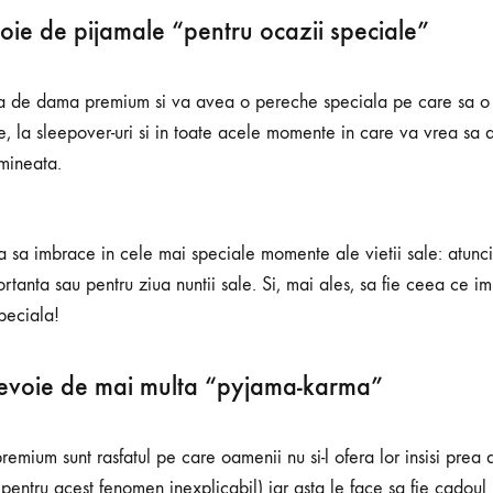
oie de pijamale “pentru ocazii speciale”
a de dama premium si va avea o pereche speciala pe care sa o ia
e, la sleepover-uri si in toate acele momente in care va vrea sa ar
mineata.
a sa imbrace in cele mai speciale momente ale vietii sale: atunc
ortanta sau pentru ziua nuntii sale. Si, mai ales, sa fie ceea ce 
speciala!
nevoie de mai multa “pyjama-karma”
emium sunt rasfatul pe care oamenii nu si-l ofera lor insisi prea
pentru acest fenomen inexplicabil) iar asta le face sa fie cadoul 