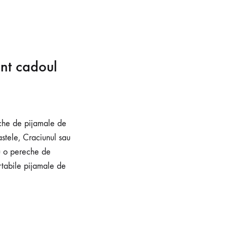
unt cadoul
eche de pijamale de
astele, Craciunul sau
cu o pereche de
rtabile pijamale de