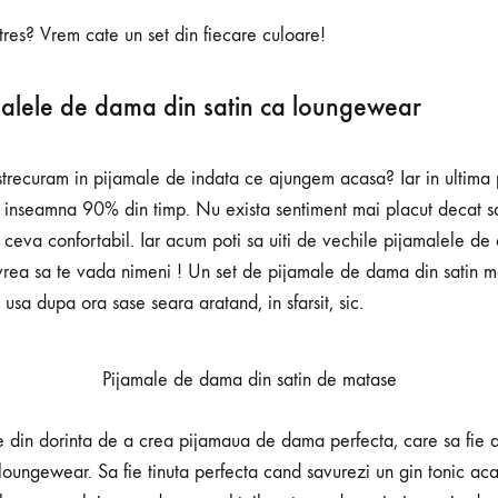
tres? Vrem cate un set din fiecare culoare!
malele de dama din satin ca loungewear
 strecuram in pijamale de indata ce ajungem acasa? Iar in ultim
 inseamna 90% din timp. Nu exista sentiment mai placut decat sa
 ceva confortabil. Iar acum poti sa uiti de vechile pijamalele de
 vrea sa te vada nimeni ! Un set de pijamale de dama din satin 
usa dupa ora sase seara aratand, in sfarsit, sic.
Pijamale de dama din satin de matase
e din dorinta de a crea pijamaua de dama perfecta, care sa fie at
 loungewear. Sa fie tinuta perfecta cand savurezi un gin tonic aca