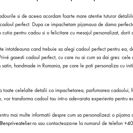
dourile si de aceea acordam foarte mare atentie tuturor detaliil
n cadoul perfect. Dupa ce impachetam pijamaua de dama perfecta
 cutia pentru cadou si o felicitare cu mesajul personalizat, dorit 
ste intotdeauna cand trebuie sa alegi cadoul perfect pentru ea, d
 Privé gasesti cadoul perfect, cu care nu ai cum sa dai gres: cele
satin, handmade in Romania, pe care le poti personaliza cu init
a toate celelalte detalii ca impachetarea, parfumarea cadoului, f
e, vor transforma cadoul tau intr-o adevarata experienta pentru e
ntru mai multe informatii despre cum sa personalizezi o pijama 
@enpriveatelier.ro
sau contacteaza-ne la numarul de telefon
+40