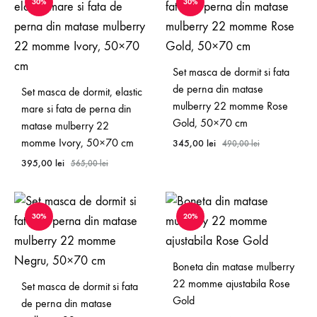
30%
30%
Set masca de dormit si fata
de perna din matase
Set masca de dormit, elastic
mulberry 22 momme Rose
mare si fata de perna din
Gold, 50×70 cm
matase mulberry 22
momme Ivory, 50×70 cm
345,00
lei
490,00
lei
395,00
lei
565,00
lei
30%
20%
Boneta din matase mulberry
22 momme ajustabila Rose
Set masca de dormit si fata
Gold
de perna din matase