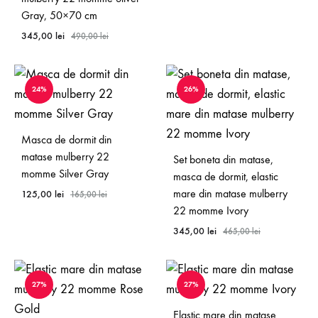
Gray, 50×70 cm
345,00
lei
490,00
lei
24%
26%
Masca de dormit din
matase mulberry 22
Set boneta din matase,
momme Silver Gray
masca de dormit, elastic
mare din matase mulberry
125,00
lei
165,00
lei
22 momme Ivory
345,00
lei
465,00
lei
27%
27%
Elastic mare din matase