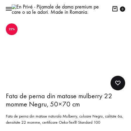
Cart
0
22%
Fata de perna din matase mulberry 22
momme Negru, 50×70 cm
Fata de perna din matase naturala Mulberry, culoare Negru, calitate 6a,
densitate 22 momme, certificare Oeko-Tex® Standard 100