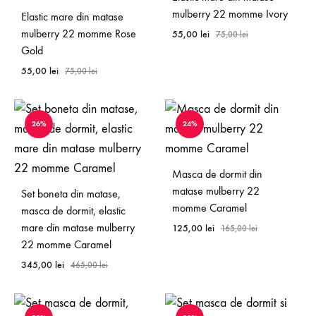
mulberry 22 momme Ivory
Elastic mare din matase
mulberry 22 momme Rose
55,00
lei
75,00
lei
Gold
55,00
lei
75,00
lei
26%
24%
Masca de dormit din
matase mulberry 22
Set boneta din matase,
momme Caramel
masca de dormit, elastic
mare din matase mulberry
125,00
lei
165,00
lei
22 momme Caramel
345,00
lei
465,00
lei