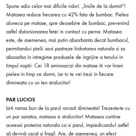
Spune adio celor mai dificile riduri: „liniile de la dormit”!
Matasea reduce frecarea cu 42% fata de bumbac. Pielea
aluneca pe matase, spre deosebire de bumbac, prevenind
astfel distorsionarea fetei in contact cu perna. Matasea
este, de asemenea, mai putin absorbanta decat bumbacul,
permitandu-i pielii sa-si pastreze hidratarea naturala si sa
absoarba in intregime produsele de ingrijire a tenului in
timpul noptii. Cei 18 aminoacizi din matase iti vor hrani
pielea in timp ce dormi, iar tu te vei trezi in fiecare
dimineata cu un ten stralucitor!
PAR LUCIOS
Ia-ti ramas bun de la parul ravasit dimineata! Trezeste-te cu
un par sanatos, matasos si stralucitor! Matasea contine
aceeasi proteina naturala ca si parul, impiedicandu-l astfel
să devină uscat și fragil. Are, de asemenea, un efect