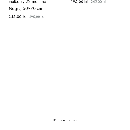
mulberry 22 momme
195,00
lei
245,00
lei
Negru, 50×70 cm
345,00
lei
490,00
lei
@enpriveatelier