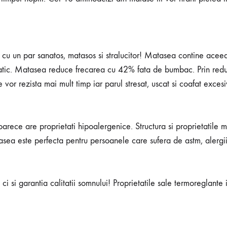
e cu un par sanatos, matasos si stralucitor! Matasea contine aceeas
static. Matasea reduce frecarea cu 42% fata de bumbac. Prin reduc
or rezista mai mult timp iar parul stresat, uscat si coafat excesiv
rece are proprietati hipoalergenice. Structura si proprietatile ma
tasea este perfecta pentru persoanele care sufera de astm, alerg
 ci si garantia calitatii somnului! Proprietatile sale termoreglant