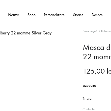
Noutati
Shop
Personalizare
Stories
Despre
Prima pagină
Collectio
Masca de
BEAUTY SLEEP
22 momm
Fete de perna din matase Mulberry
125,00
l
Masti de dormit din matase Mulberry
SIZE GUIDE
Elastice din matase Mulberry
Bonete din matase Mulberry
În stoc
Cantitate
Seturi cadou din matase Mulberry