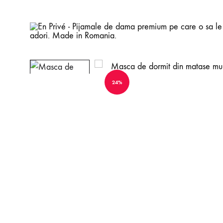
En
Pijamale
Privé
de
-
dama
24%
Pijamale
premium
de
pe
DAY & NIGHTWEAR
dama
care
premium
o
Toate
pe
sa
Pijamale
care
le
o
adori.
Furouri
sa
Made
le
in
Halate si kimonouri
adori.
Romania.
Promotii