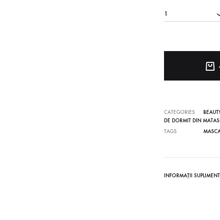
1
Ondulatoare fara caldura din matase Mulberry
CATEGORIES
BEAUTY
DE DORMIT DIN MATAS
TAGS
MASCA
INFORMAȚII SUPLIMEN