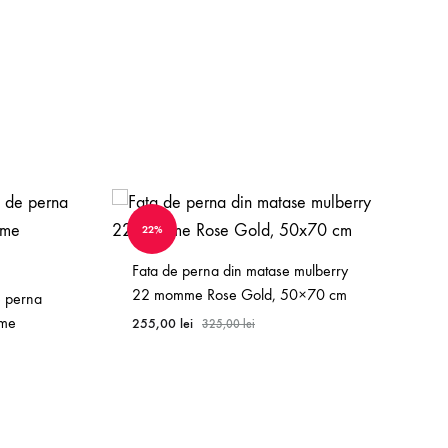
22%
Fata de perna din matase mulberry
22 momme Rose Gold, 50×70 cm
e perna
mme
255,00
lei
325,00
lei
WISHLIST
WISHLIST