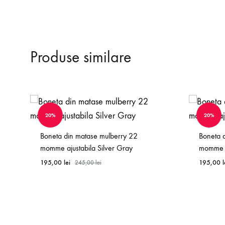
Produse similare
20%
20%
Boneta din matase mulberry 22
Boneta 
momme ajustabila Silver Gray
momme a
195,00
lei
195,00
l
245,00
lei
WISHLIST