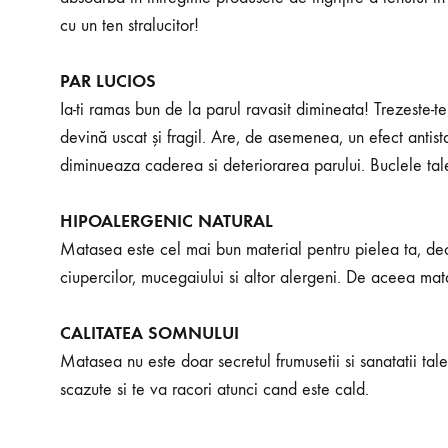
cu un ten stralucitor!
PAR LUCIOS
Ia-ti ramas bun de la parul ravasit dimineata! Trezeste-t
devină uscat și fragil. Are, de asemenea, un efect anti
diminueaza caderea si deteriorarea parului. Buclele tale v
HIPOALERGENIC NATURAL
Matasea este cel mai bun material pentru pielea ta, deoa
ciupercilor, mucegaiului si altor alergeni. De aceea ma
CALITATEA SOMNULUI
Matasea nu este doar secretul frumusetii si sanatatii tale
scazute si te va racori atunci cand este cald.