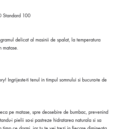
x® Standard 100
gramul delicat al masinii de spalat, la temperatura
in matase.
Ingrijeste-ti tenul in timpul somnului si bucura-te de
luneca pe matase, spre deosebire de bumbac, prevenind
du-i pielii sa-si pastreze hidratarea naturala si sa
 timp ce dormi, iar tu te vei trezi in fiecare dimineata