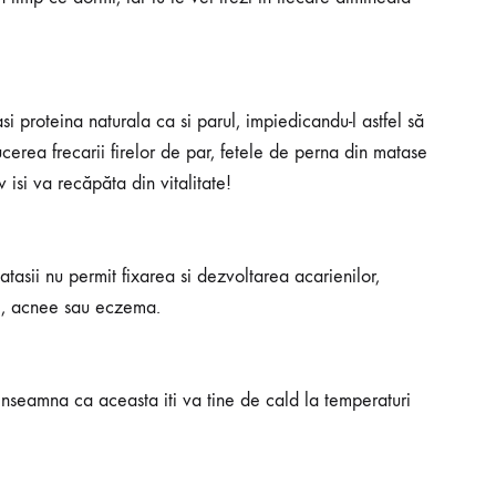
i proteina naturala ca si parul, impiedicandu-l astfel să
erea frecarii firelor de par, fetele de perna din matase
 isi va recăpăta din vitalitate!
tasii nu permit fixarea si dezvoltarea acarienilor,
ii, acnee sau eczema.
e inseamna ca aceasta iti va tine de cald la temperaturi