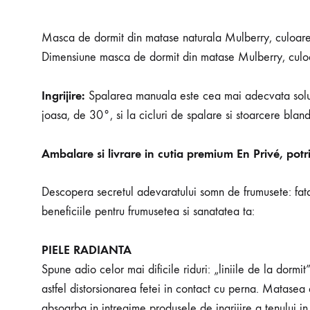
Masca de dormit din matase naturala Mulberry, culoare
Dimensiune masca de dormit din matase Mulberry, culo
Ingrijire:
Spalarea manuala este cea mai adecvata solutie 
joasa, de 30°, si la cicluri de spalare si stoarcere bland
Ambalare si livrare in cutia premium En Privé, potr
Descopera secretul adevaratului somn de frumusete: fata 
beneficiile pentru frumusetea si sanatatea ta:
PIELE RADIANTA
Spune adio celor mai dificile riduri: „liniile de la d
astfel distorsionarea fetei in contact cu perna. Matasea
absoarba in intregime produsele de ingrijire a tenului in 