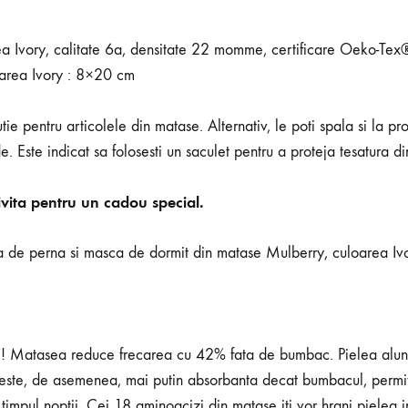
a Ivory, calitate 6a, densitate 22 momme, certificare Oeko-Te
area Ivory : 8×20 cm
pentru articolele din matase. Alternativ, le poti spala si la pro
e. Este indicat sa folosesti un saculet pentru a proteja tesatura d
ivita pentru un cadou special.
de perna si masca de dormit din matase Mulberry, culoarea Ivory! 
ormit”! Matasea reduce frecarea cu 42% fata de bumbac. Pielea a
 este, de asemenea, mai putin absorbanta decat bumbacul, permitan
timpul noptii. Cei 18 aminoacizi din matase iti vor hrani pielea in