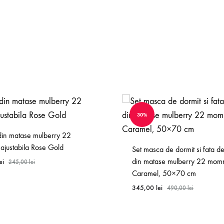
30%
din matase mulberry 22
justabila Rose Gold
Set masca de dormit si fata d
din matase mulberry 22 mo
ei
245,00
lei
Caramel, 50×70 cm
345,00
lei
490,00
lei
WISHLIST