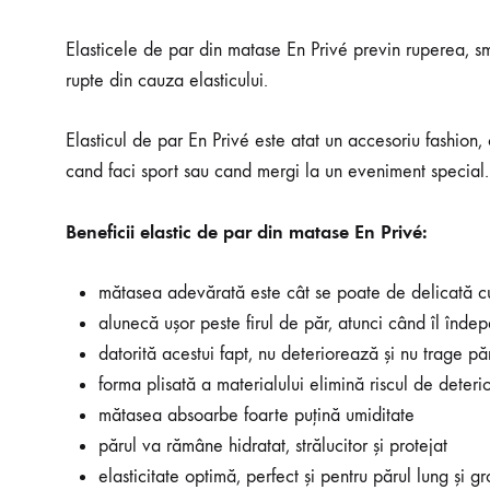
Elasticele de par din matase En Privé previn ruperea, sm
rupte din cauza elasticului.
Elasticul de par En Privé este atat un accesoriu fashion, 
cand faci sport sau cand mergi la un eveniment special.
Beneficii elastic de par din matase En Privé:
mătasea adevărată este cât se poate de delicată c
alunecă ușor peste firul de păr, atunci când îl îndep
datorită acestui fapt, nu deteriorează și nu trage pă
forma plisată a materialului elimină riscul de deteri
mătasea absoarbe foarte puțină umiditate
părul va rămâne hidratat, strălucitor și protejat
elasticitate optimă, perfect și pentru părul lung și gr