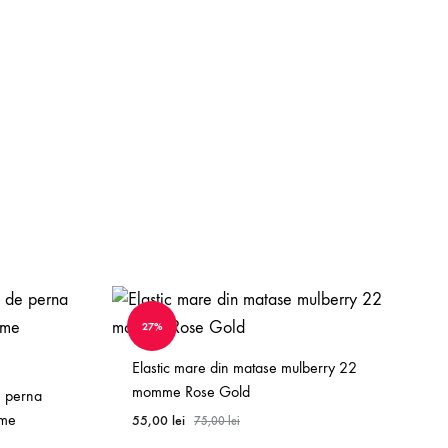
27%
Elastic mare din matase mulberry 22
momme Rose Gold
e perna
mme
55,00
lei
75,00
lei