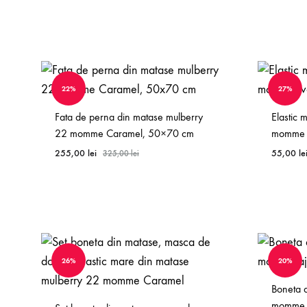
WISHLIST
22%
27%
Fata de perna din matase mulberry
Elastic 
22 momme Caramel, 50×70 cm
momme 
255,00
lei
55,00
le
325,00
lei
WISHLIST
26%
20%
Boneta 
momme a