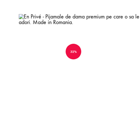
En
Pijamale
Privé
de
-
dama
32%
Pijamale
premium
de
pe
DAY & NIGHTWEAR
dama
care
premium
o
Toate
pe
sa
Pijamale
care
le
o
adori.
Furouri
sa
Made
le
in
Halate si kimonouri
adori.
Romania.
Promotii