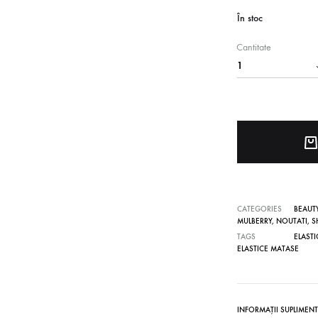
În stoc
Ondulatoare fara caldura din matase Mulberry
Cantitate
CATEGORIES
BEAUTY
MULBERRY
,
NOUTATI
,
S
TAGS
ELAST
ELASTICE MATASE
INFORMAȚII SUPLIMEN