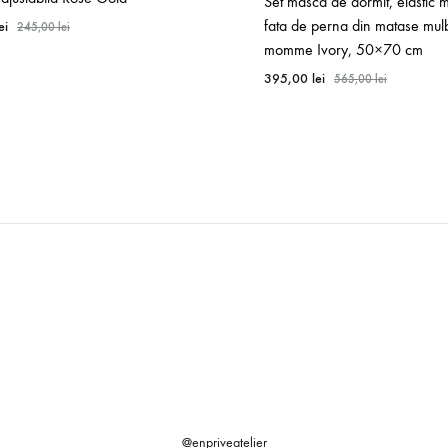
Set masca de dormit, elastic m
fata de perna din matase mul
ei
245,00
lei
momme Ivory, 50×70 cm
395,00
lei
565,00
lei
WISHLIST
@enpriveatelier