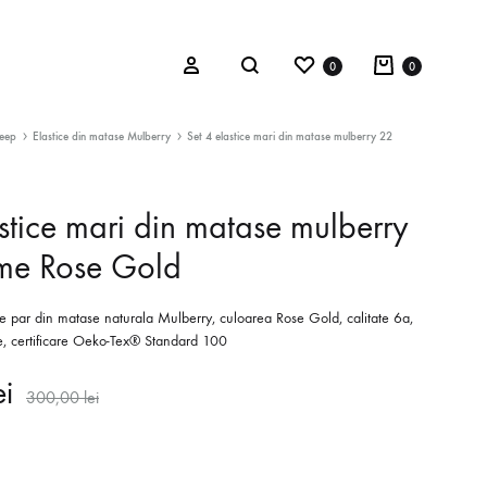
Wishlist
Cart
Sign in
0
0
Search
leep
Elastice din matase Mulberry
Set 4 elastice mari din matase mulberry 22
stice mari din matase mulberry
ATHLEISURE
e Rose Gold
Seturi modelatoare
de par din matase naturala Mulberry, culoarea Rose Gold, calitate 6a,
Salopete modelatoare
 certificare Oeko-Tex® Standard 100
Toate
ei
300,00
lei