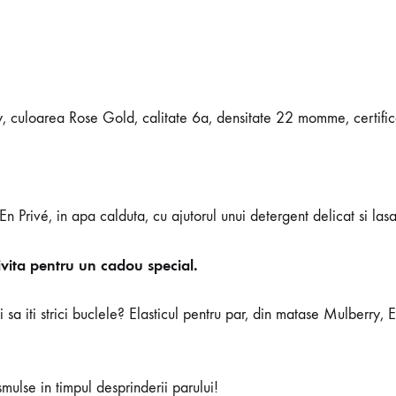
ry, culoarea Rose Gold, calitate 6a, densitate 22 momme, certi
n Privé, in apa calduta, cu ajutorul unui detergent delicat si lasa
ivita pentru un cadou special.
i sa iti strici buclele? Elasticul pentru par, din matase Mulberry, E
mulse in timpul desprinderii parului!