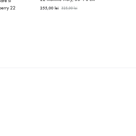
are si
berry 22
255,00
lei
325,00
lei
WISHLIST
WISHLIST