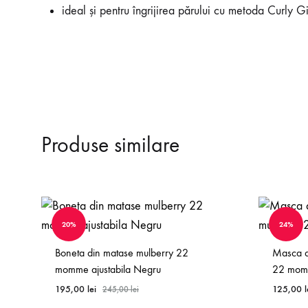
ideal și pentru îngrijirea părului cu metoda Curly Gi
Produse similare
20%
24%
Boneta din matase mulberry 22
Masca d
momme ajustabila Negru
22 mom
195,00
lei
125,00
l
245,00
lei