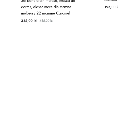
Set boneta din matase, masca de
dormit, elastic mare din matase
195,00
l
mulberry 22 momme Caramel
345,00
lei
465,00
lei
WISHLIST