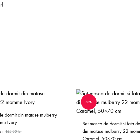
rl
30%
e dormit din matase mulberry
me Ivory
Set masca de dormit si fata d
din matase mulberry 22 mo
ei
165,00
lei
Caramel, 50×70 cm