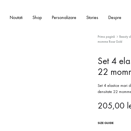
Noutati
Shop
Personalizare
Stories
Despre
Prima pagină
Beauty s
momme Rose Gold
Set 4 ela
BEAUTY SLEEP
22 momm
Fete de perna din matase Mulberry
Set 4 elastice mari 
Masti de dormit din matase Mulberry
densitate 22 momme,
Elastice din matase Mulberry
205,00
l
Bonete din matase Mulberry
SIZE GUIDE
Seturi cadou din matase Mulberry