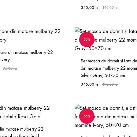
345,00
lei
490,00
lei
WISHLIST
30%
mare din matase mulberry 22
Ivory
Set masca de dormit si fata d
din matase mulberry 22 mo
i
75,00
lei
Silver Gray, 50×70 cm
345,00
lei
490,00
lei
WISHLIST
30%
din matase mulberry 22
justabila Rose Gold