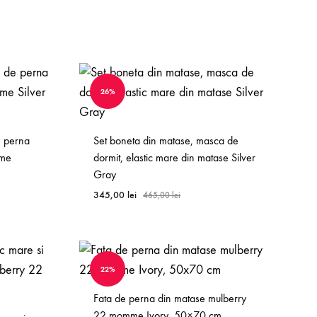
WISHLIST
WISHLIST
26%
e perna
Set boneta din matase, masca de
mme
dormit, elastic mare din matase Silver
Gray
345,00
lei
465,00
lei
WISHLIST
WISHLIST
22%
Fata de perna din matase mulberry
22 momme Ivory, 50×70 cm