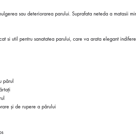
ulgerea sau deteriorarea parului. Suprafata neteda a matasii mini
cat si util pentru sanatatea parului, care va arata elegant indifere
u părul
ărtați
rul
orare și de rupere a părului
os