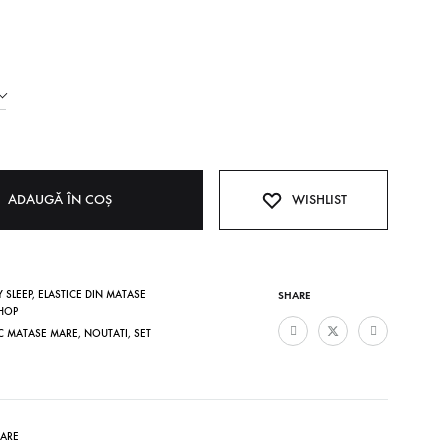
ADAUGĂ ÎN COȘ
WISHLIST
 SLEEP
,
ELASTICE DIN MATASE
SHARE
HOP
IC MATASE MARE
,
NOUTATI
,
SET
TARE