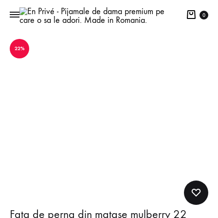
Cart
0
22%
Fata de perna din matase mulberry 22