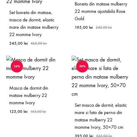
Boneta din matase mulberry
22 momme ajustabila Rose
Set boneta din matase,
Gold
masca de dormit, elastic
mare din matase mulberry
195,00
lei
245,00
lei
22 momme Ivory
345,00
lei
465,00
lei
24%
30%
Masca de dormit din
matase mulberry 22
momme Ivory
Set masca de dormit, elastic
125,00
lei
165,00
lei
mare si fata de perna din
matase mulberry 22
momme Ivory, 50×70 cm
395,00
lei
565,00
lei