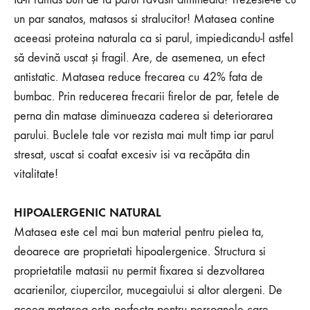
un par sanatos, matasos si stralucitor! Matasea contine
aceeasi proteina naturala ca si parul, impiedicandu-l astfel
să devină uscat și fragil. Are, de asemenea, un efect
antistatic. Matasea reduce frecarea cu 42% fata de
bumbac. Prin reducerea frecarii firelor de par, fetele de
perna din matase diminueaza caderea si deteriorarea
parului. Buclele tale vor rezista mai mult timp iar parul
stresat, uscat si coafat excesiv isi va recăpăta din
vitalitate!
HIPOALERGENIC NATURAL
Matasea este cel mai bun material pentru pielea ta,
deoarece are proprietati hipoalergenice. Structura si
proprietatile matasii nu permit fixarea si dezvoltarea
acarienilor, ciupercilor, mucegaiului si altor alergeni. De
aceea matasea este perfecta pentru persoanele care