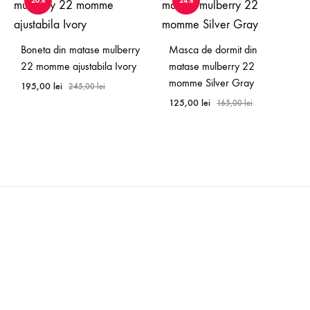
20%
24%
Boneta din matase mulberry
Masca de dormit din
22 momme ajustabila Ivory
matase mulberry 22
momme Silver Gray
195,00
lei
245,00
lei
125,00
lei
165,00
lei