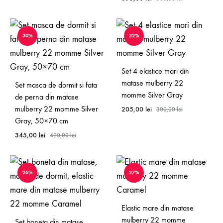
30%
32%
Set 4 elastice mari din
matase mulberry 22
Set masca de dormit si fata
momme Silver Gray
de perna din matase
mulberry 22 momme Silver
205,00
lei
300,00
lei
Gray, 50×70 cm
345,00
lei
490,00
lei
26%
27%
Elastic mare din matase
mulberry 22 momme
Set boneta din matase,