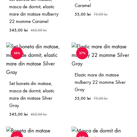
Caramel
masca de dormit, elastic
mare din matase mulberry
55,00
lei
75,00
lei
22 momme Caramel
345,00
lei
465,00
lei
26%
27%
Elastic mare din matase
mulberry 22 momme Silver
Set boneta din matase,
Gray
masca de dormit, elastic
mare din matase Silver
55,00
lei
75,00
lei
Gray
345,00
lei
465,00
lei