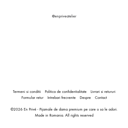
@enpriveatelier
Termeni si conditii
Politica de confidentialitate
Livrari si retururi
Formular retur
Intrebari frecvente
Despre
Contact
©2026 En Privé - Pijamale de dama premium pe care o sa le adori.
Made in Romania. All rights reserved