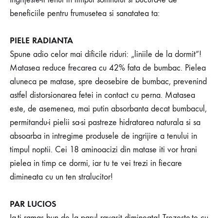
beneficiile pentru frumusetea si sanatatea ta:
PIELE RADIANTA
Spune adio celor mai dificile riduri: „liniile de la dormit”!
Matasea reduce frecarea cu 42% fata de bumbac. Pielea
aluneca pe matase, spre deosebire de bumbac, prevenind
astfel distorsionarea fetei in contact cu perna. Matasea
este, de asemenea, mai putin absorbanta decat bumbacul,
permitandu-i pielii sa-si pastreze hidratarea naturala si sa
absoarba in intregime produsele de ingrijire a tenului in
timpul noptii. Cei 18 aminoacizi din matase iti vor hrani
pielea in timp ce dormi, iar tu te vei trezi in fiecare
dimineata cu un ten stralucitor!
PAR LUCIOS
Ia-ti ramas bun de la parul ravasit dimineata! Trezeste-te cu