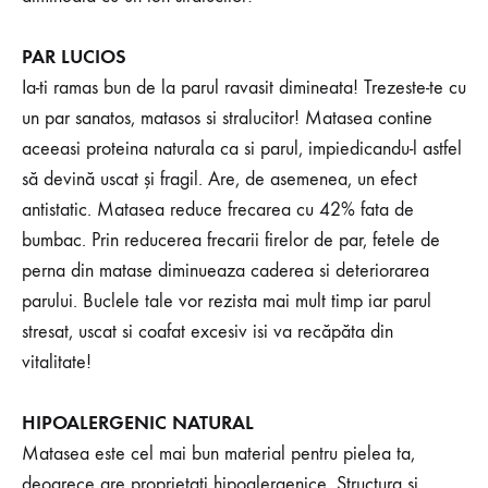
PAR LUCIOS
Ia-ti ramas bun de la parul ravasit dimineata! Trezeste-te cu
un par sanatos, matasos si stralucitor! Matasea contine
aceeasi proteina naturala ca si parul, impiedicandu-l astfel
să devină uscat și fragil. Are, de asemenea, un efect
antistatic. Matasea reduce frecarea cu 42% fata de
bumbac. Prin reducerea frecarii firelor de par, fetele de
perna din matase diminueaza caderea si deteriorarea
parului. Buclele tale vor rezista mai mult timp iar parul
stresat, uscat si coafat excesiv isi va recăpăta din
vitalitate!
HIPOALERGENIC NATURAL
Matasea este cel mai bun material pentru pielea ta,
deoarece are proprietati hipoalergenice. Structura si