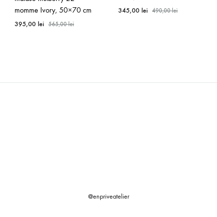
momme Ivory, 50×70 cm
345,00
lei
490,00
lei
395,00
lei
565,00
lei
@enpriveatelier