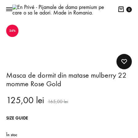
Cart
0
24%
Masca de dormit din matase mulberry 22
momme Rose Gold
125,00
lei
165,00
lei
SIZE GUIDE
În stoc