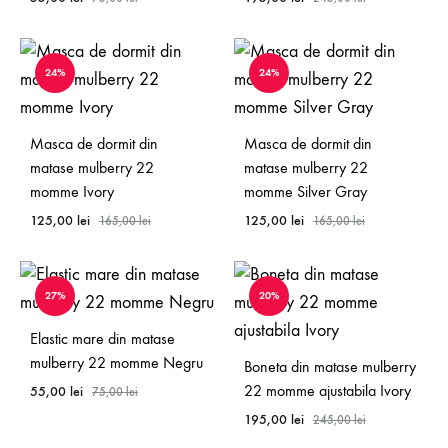
24%
24%
Masca de dormit din
Masca de dormit din
matase mulberry 22
matase mulberry 22
momme Ivory
momme Silver Gray
125,00
lei
125,00
lei
165,00
lei
165,00
lei
27%
20%
Elastic mare din matase
mulberry 22 momme Negru
Boneta din matase mulberry
22 momme ajustabila Ivory
55,00
lei
75,00
lei
195,00
lei
245,00
lei