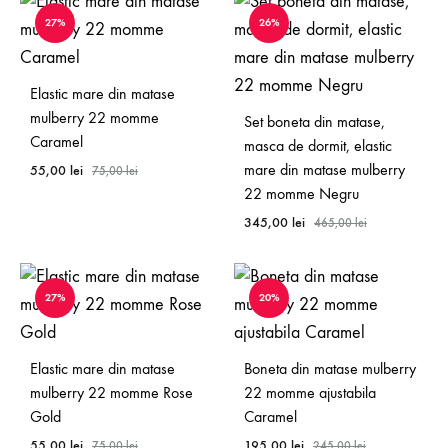
27%
26%
Elastic mare din matase
mulberry 22 momme
Set boneta din matase,
Caramel
masca de dormit, elastic
mare din matase mulberry
55,00
lei
75,00
lei
22 momme Negru
345,00
lei
465,00
lei
27%
20%
Elastic mare din matase
Boneta din matase mulberry
mulberry 22 momme Rose
22 momme ajustabila
Gold
Caramel
55,00
lei
195,00
lei
75,00
lei
245,00
lei