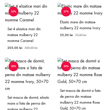
32%
27%
Elastic mare din matase
mulberry 22 momme Ivory
Set 4 elastice mari din
matase mulberry 22
55,00
lei
75,00
lei
momme Caramel
205,00
lei
300,00
lei
30%
30%
Set masca de dormit si fata
de perna din matase
Set masca de dormit, elastic
mulberry 22 momme Rose
mare si fata de perna din
Gold, 50×70 cm
matase mulberry 22