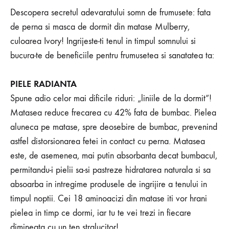
Descopera secretul adevaratului somn de frumusete: fata
de perna si masca de dormit din matase Mulberry,
culoarea Ivory! Ingrijeste-ti tenul in timpul somnului si
bucura-te de beneficiile pentru frumusetea si sanatatea ta:
PIELE RADIANTA
Spune adio celor mai dificile riduri: „liniile de la dormit”!
Matasea reduce frecarea cu 42% fata de bumbac. Pielea
aluneca pe matase, spre deosebire de bumbac, prevenind
astfel distorsionarea fetei in contact cu perna. Matasea
este, de asemenea, mai putin absorbanta decat bumbacul,
permitandu-i pielii sa-si pastreze hidratarea naturala si sa
absoarba in intregime produsele de ingrijire a tenului in
timpul noptii. Cei 18 aminoacizi din matase iti vor hrani
pielea in timp ce dormi, iar tu te vei trezi in fiecare
dimineata cu un ten stralucitor!