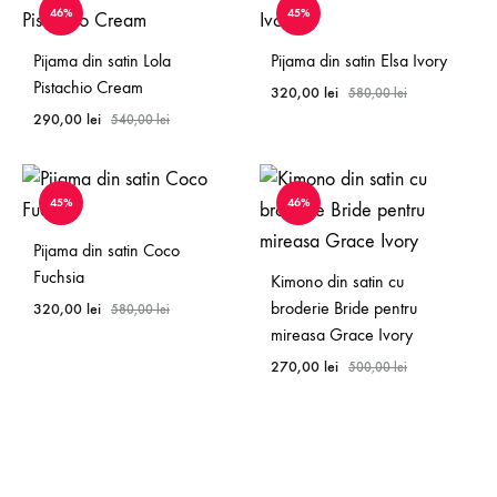
46%
45%
Pijama din satin Lola
Pijama din satin Elsa Ivory
Pistachio Cream
320,00
lei
580,00
lei
290,00
lei
540,00
lei
45%
46%
Pijama din satin Coco
Fuchsia
Kimono din satin cu
broderie Bride pentru
320,00
lei
580,00
lei
mireasa Grace Ivory
270,00
lei
500,00
lei