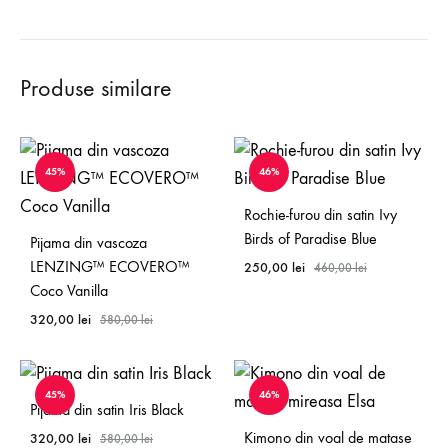
Produse similare
45%
46%
Rochie-furou din satin Ivy
Birds of Paradise Blue
Pijama din vascoza
LENZING™ ECOVERO™
250,00
lei
460,00
lei
Coco Vanilla
320,00
lei
580,00
lei
45%
46%
Pijama din satin Iris Black
Kimono din voal de matase
320,00
lei
580,00
lei