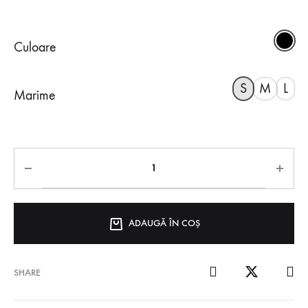
Culoare
S
M
L
Marime
ADAUGĂ ÎN COȘ
SHARE