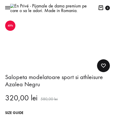
Cart
0
45%
Salopeta modelatoare sport si athleisure
Azalea Negru
320,00
lei
580,00
lei
SIZE GUIDE