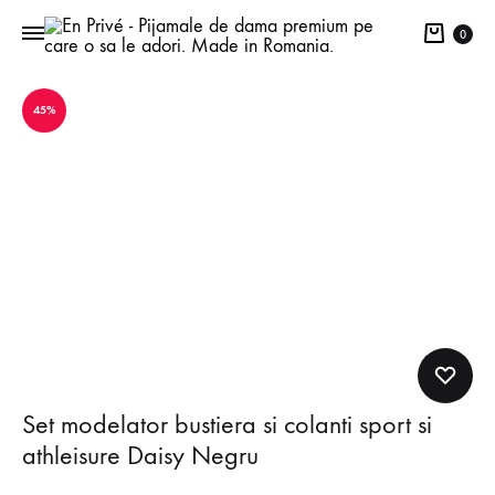
Cart
0
45%
Set modelator bustiera si colanti sport si
athleisure Daisy Negru