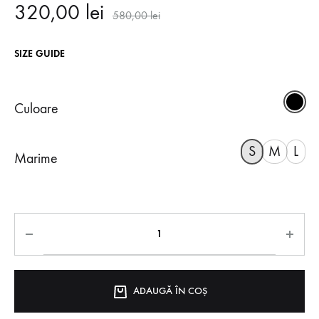
320,00
lei
580,00
lei
SIZE GUIDE
Culoare
S
M
L
Marime
ADAUGĂ ÎN COȘ