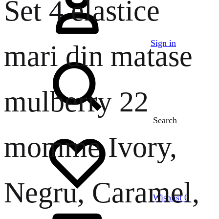
Set 4 elastice
Sign in
mari din matase
mulberry 22
Search
momme Ivory,
Negru, Caramel,
Wishlist
0