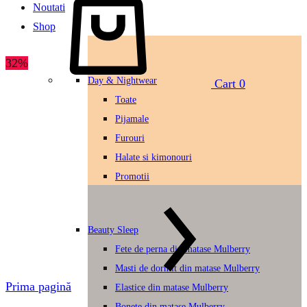
Noutati
Shop
32%
Day & Nightwear
Cart
0
Toate
Pijamale
Furouri
Halate si kimonouri
Promotii
Beauty Sleep
Fete de perna din matase Mulberry
Masti de dormit din matase Mulberry
Prima pagină
Elastice din matase Mulberry
Bonete din matase Mulberry