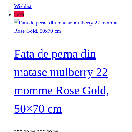
Wishlist
22%
Fata de perna din
matase mulberry 22
momme Rose Gold,
50×70 cm
255,00
lei
325,00
lei