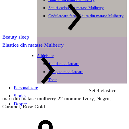
Seturi cadou din matase Mulberry
Ondulatoare fara caldura din matase Mulberry
Beauty sleep
Elastice din matase Mulberry
Athleisure
Seturi modelatoare
Salopete modelatoare
Toate
Personalizare
Set 4 elastice
Stories
mari din matase mulberry 22 momme Ivory, Negru,
Despre
Caramel, Rose Gold