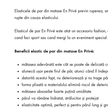
Elasticele de par din matase En Privé previn ruperea, sm
rupte din cauza elasticului.
Elasticul de par En Privé este atat un accesoriu fashion, 
cand faci sport sau cand mergi la un eveniment special.
Beneficii elastic de par din matase En Privé:
mătasea adevărată este cât se poate de delicată c
alunecă ușor peste firul de păr, atunci când îl îndep
datorită acestui fapt, nu deteriorează și nu trage pă
forma plisată a materialului elimină riscul de deteri
mătasea absoarbe foarte puțină umiditate
părul va rămâne hidratat, strălucitor și protejat
elasticitate optimă, perfect și pentru părul lung și gr