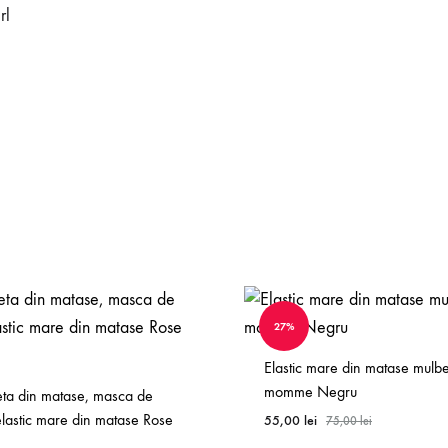
rl
27%
Elastic mare din matase mulb
momme Negru
eta din matase, masca de
elastic mare din matase Rose
55,00
lei
75,00
lei