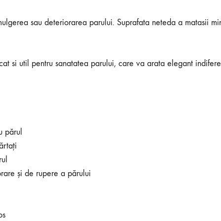
ulgerea sau deteriorarea parului. Suprafata neteda a matasii mini
cat si util pentru sanatatea parului, care va arata elegant indifere
u părul
ărtați
rul
orare și de rupere a părului
os