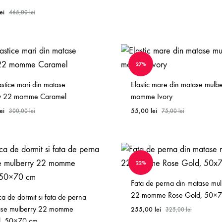
lei
465,00
lei
WISHLIST
27%
astice mari din matase
Elastic mare din matase mulb
ry 22 momme Caramel
momme Ivory
lei
55,00
lei
300,00
lei
75,00
lei
WISHLIST
22%
Fata de perna din matase mul
22 momme Rose Gold, 50×
a de dormit si fata de perna
ase mulberry 22 momme
255,00
lei
325,00
lei
l, 50×70 cm