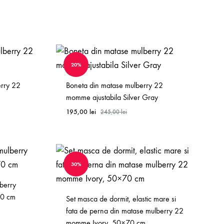
WISHLIST
WISHLIST
20%
erry 22
Boneta din matase mulberry 22
momme ajustabila Silver Gray
195,00
lei
245,00
lei
WISHLIST
WISHLIST
30%
berry
70 cm
Set masca de dormit, elastic mare si
fata de perna din matase mulberry 22
momme Ivory, 50×70 cm