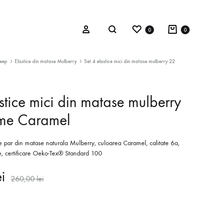
Wishlist
Cart
Sign in
0
0
Search
leep
Elastice din matase Mulberry
Set 4 elastice mici din matase mulberry 22
stice mici din matase mulberry
ATHLEISURE
e Caramel
Seturi modelatoare
de par din matase naturala Mulberry, culoarea Caramel, calitate 6a,
Salopete modelatoare
 certificare Oeko-Tex® Standard 100
Toate
ei
260,00
lei