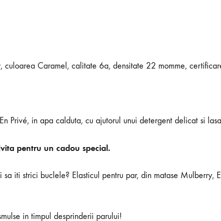
ry, culoarea Caramel, calitate 6a, densitate 22 momme, certifi
n Privé, in apa calduta, cu ajutorul unui detergent delicat si lasa
ivita pentru un cadou special.
i sa iti strici buclele? Elasticul pentru par, din matase Mulberry, E
mulse in timpul desprinderii parului!