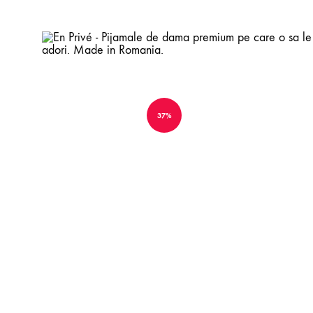
En
Pijamale
Privé
de
-
dama
37%
Pijamale
premium
de
pe
DAY & NIGHTWEAR
dama
care
premium
o
Toate
pe
sa
Pijamale
care
le
o
adori.
Furouri
sa
Made
le
in
Halate si kimonouri
adori.
Romania.
Promotii