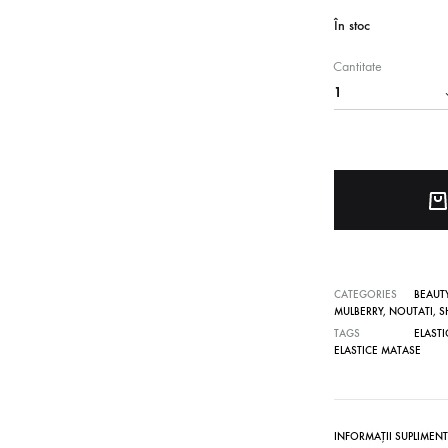
În stoc
Ondulatoare fara caldura din matase Mulberry
Cantitate
CATEGORIES
BEAUTY
MULBERRY
,
NOUTATI
,
S
TAGS
ELAST
ELASTICE MATASE
INFORMAȚII SUPLIMEN