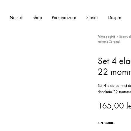
Noutati
Shop
Personalizare
Stories
Despre
Prima pagină
Beauty s
momme Caramel
Set 4 ela
BEAUTY SLEEP
22 momm
Fete de perna din matase Mulberry
Set 4 elastice mici 
Masti de dormit din matase Mulberry
densitate 22 momme,
Elastice din matase Mulberry
165,00
l
Bonete din matase Mulberry
SIZE GUIDE
Seturi cadou din matase Mulberry